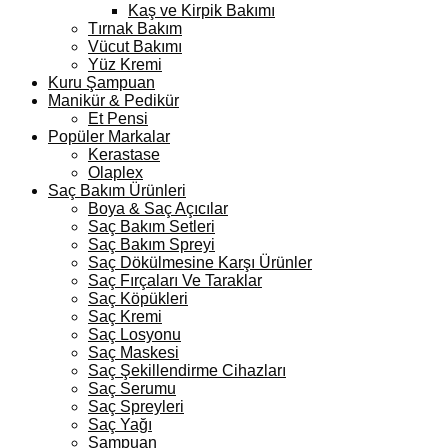
Kaş ve Kirpik Bakımı
Tırnak Bakım
Vücut Bakımı
Yüz Kremi
Kuru Şampuan
Manikür & Pedikür
Et Pensi
Popüler Markalar
Kerastase
Olaplex
Saç Bakım Ürünleri
Boya & Saç Açıcılar
Saç Bakım Setleri
Saç Bakım Spreyi
Saç Dökülmesine Karşı Ürünler
Saç Fırçaları Ve Taraklar
Saç Köpükleri
Saç Kremi
Saç Losyonu
Saç Maskesi
Saç Şekillendirme Cihazları
Saç Serumu
Saç Spreyleri
Saç Yağı
Şampuan