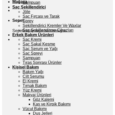
Mağaza
Şampuan
Saç Şekillendirici
Jöle
Saç Fırçası ve Tarak
Sepet
Sprey
Şekillendirici Kremler Ve Waxlar
Saç Şekillendirme Cihazları
Sepetinizde ürün bulunmuyor.
Erkek Bakım Ürünleri
Saç Kremi
Saç Sakal Kesme
Saç Serum ve Yağı
Saç Spreyi
Şampuan
Tıraş Sonrası Ürünler
Kişisel Bakım
Bakım Yağı
Cilt Serumu
El Kremi
Tırnak Bakım
Yüz Kremi
Makyaj Ürünleri
Göz Kalemi
Kaş ve Kirpik Bakımı
Vücut Bakımı
Duş Jelleri