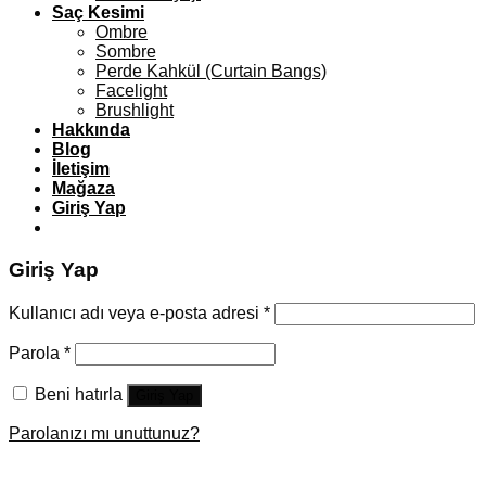
Saç Kesimi
Ombre
Sombre
Perde Kahkül (Curtain Bangs)
Facelight
Brushlight
Hakkında
Blog
İletişim
Mağaza
Giriş Yap
Giriş Yap
Kullanıcı adı veya e-posta adresi
*
Parola
*
Beni hatırla
Giriş Yap
Parolanızı mı unuttunuz?