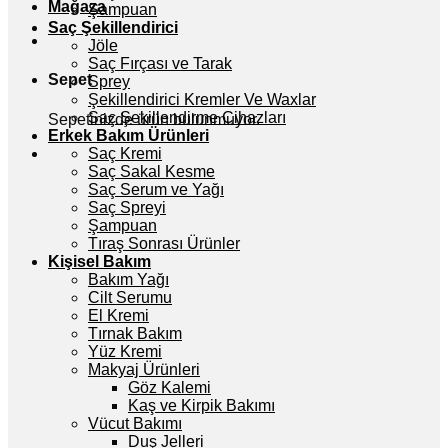
Mağaza
Şampuan
Saç Şekillendirici
Jöle
Saç Fırçası ve Tarak
Sepet
Sprey
Şekillendirici Kremler Ve Waxlar
Saç Şekillendirme Cihazları
Sepetinizde ürün bulunmuyor.
Erkek Bakım Ürünleri
Saç Kremi
Saç Sakal Kesme
Saç Serum ve Yağı
Saç Spreyi
Şampuan
Tıraş Sonrası Ürünler
Kişisel Bakım
Bakım Yağı
Cilt Serumu
El Kremi
Tırnak Bakım
Yüz Kremi
Makyaj Ürünleri
Göz Kalemi
Kaş ve Kirpik Bakımı
Vücut Bakımı
Duş Jelleri