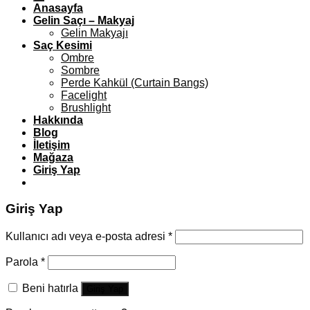
Anasayfa
Gelin Saçı – Makyaj
Gelin Makyajı
Saç Kesimi
Ombre
Sombre
Perde Kahkül (Curtain Bangs)
Facelight
Brushlight
Hakkında
Blog
İletişim
Mağaza
Giriş Yap
Giriş Yap
Kullanıcı adı veya e-posta adresi
*
Parola
*
Beni hatırla
Giriş Yap