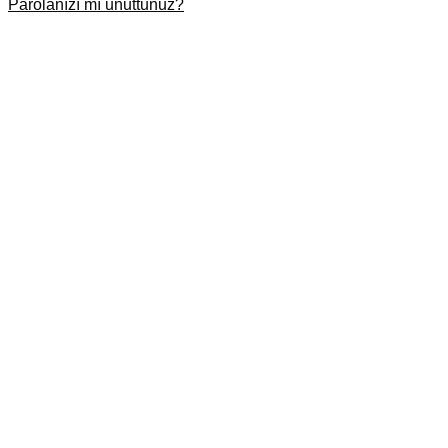
Parolanızı mı unuttunuz?