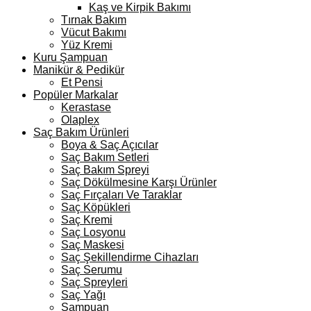
Kaş ve Kirpik Bakımı
Tırnak Bakım
Vücut Bakımı
Yüz Kremi
Kuru Şampuan
Manikür & Pedikür
Et Pensi
Popüler Markalar
Kerastase
Olaplex
Saç Bakım Ürünleri
Boya & Saç Açıcılar
Saç Bakım Setleri
Saç Bakım Spreyi
Saç Dökülmesine Karşı Ürünler
Saç Fırçaları Ve Taraklar
Saç Köpükleri
Saç Kremi
Saç Losyonu
Saç Maskesi
Saç Şekillendirme Cihazları
Saç Serumu
Saç Spreyleri
Saç Yağı
Şampuan